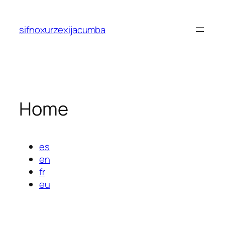
Saltar
al
sifnoxurzexijacumba
contenido
Home
es
en
fr
eu